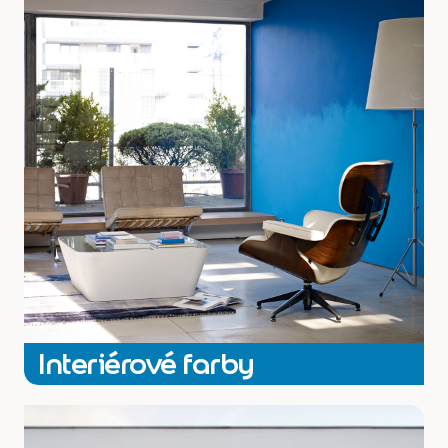
interierovou farbou Dulux.
Vyberte si Interiérové farby Dulux podľa parametrov.
pozri všetky
Interiérové farby
Exteriérové farby Dulux – to najlepšie pre vašu fasádu. Fasádna