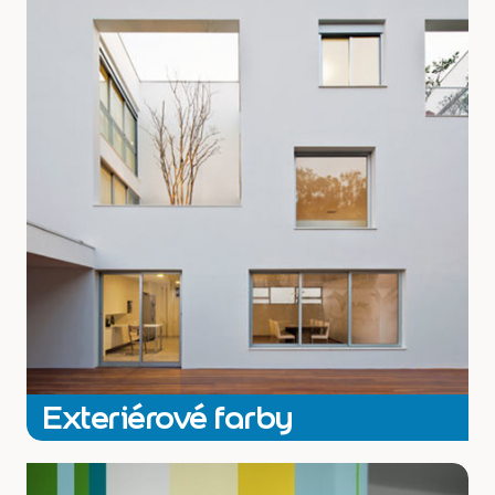
farba Dulux Weathershield Silicon+, táto novinka v Duluxe, má TOP
parametre na trhu.
pozri všetky
Exteriérové farby
Každá stena potrebuje kvalitný penetračný nater, Dulux penetračný