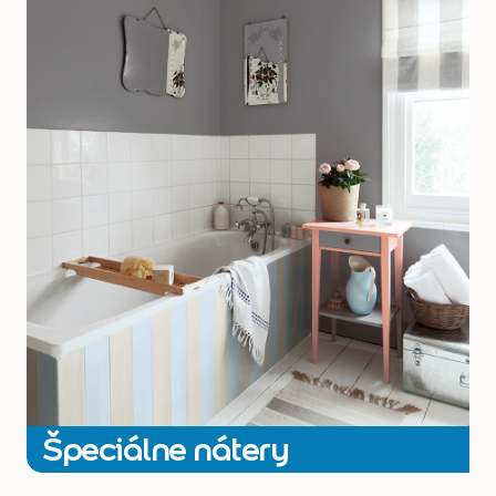
Špeciálne nátery Dulux, to sú produkty určené na použitie vo
vynimočných situáciách, najma pre profesionálov
pozri všetky
Špeciálne nátery