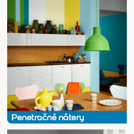
náter je zárukou perfektne pripraveného podkladu na maľovanie
pozri všetky
Penetračné nátery